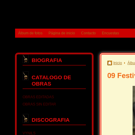
Álbum de fotos
Página de inicio
Contacto
Encuestas
BIOGRAFIA
Inicio
Álbu
09 Festi
CATALOGO DE
OBRAS
OBRAS EDITADAS
OBRAS SIN EDITAR
DISCOGRAFIA
VYNILS