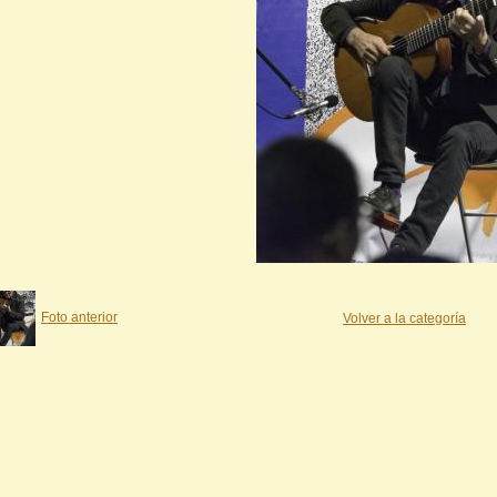
Foto anterior
Volver a la categoría