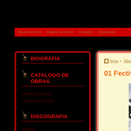
Álbum de fotos
Página de inicio
Contacto
Encuestas
BIOGRAFIA
Inicio
Álbu
01 Fect
CATALOGO DE
OBRAS
OBRAS EDITADAS
OBRAS SIN EDITAR
DISCOGRAFIA
VYNILS